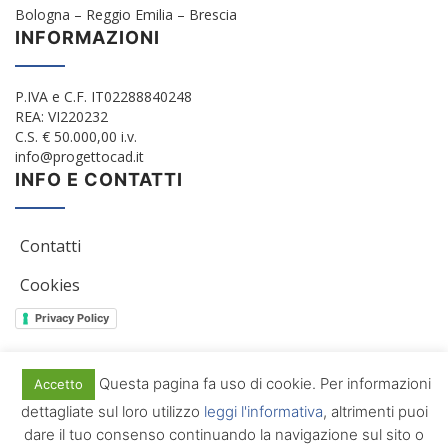
Bologna – Reggio Emilia – Brescia
INFORMAZIONI
P.IVA e C.F. IT02288840248
REA: VI220232
C.S. € 50.000,00 i.v.
info@progettocad.it
INFO E CONTATTI
Contatti
Cookies
Privacy Policy
Questa pagina fa uso di cookie. Per informazioni
Accetto
© 2012/2022 Progetto Cad Srl. All Rights Reserved
dettagliate sul loro utilizzo
leggi l'informativa
, altrimenti puoi
dare il tuo consenso continuando la navigazione sul sito o