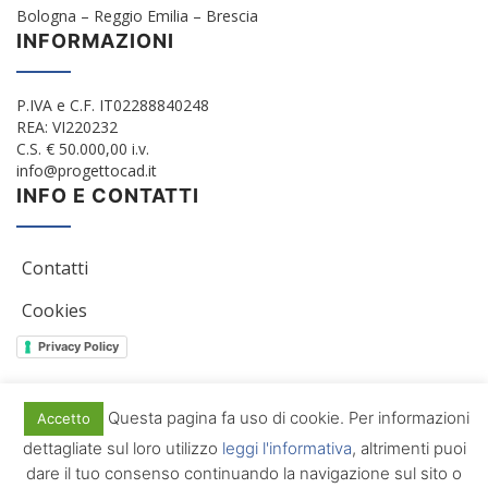
Bologna – Reggio Emilia – Brescia
INFORMAZIONI
P.IVA e C.F. IT02288840248
REA: VI220232
C.S. € 50.000,00 i.v.
info@progettocad.it
INFO E CONTATTI
Contatti
Cookies
Privacy Policy
Questa pagina fa uso di cookie. Per informazioni
Accetto
© 2012/2022 Progetto Cad Srl. All Rights Reserved
dettagliate sul loro utilizzo
leggi l'informativa
, altrimenti puoi
dare il tuo consenso continuando la navigazione sul sito o