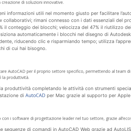
a creazione di soluzioni innovative.
ieni informazioni utili nel momento giusto per facilitare l’a
 collaborativi; rimani connesso con i dati essenziali del pr
% il conteggio dei blocchi; velocizza del 47% il riutilizzo d
osiziona automaticamente i blocchi nel disegno di Autodes
dente, riducendo clic e risparmiando tempo; utilizza l’app
hi di cui hai bisogno.
izzare AutoCAD per il proprio settore specifico, permettendo al team di 
 la produttività.
a produttività completando le attività con strumenti speciali
AutoCAD
estazione di
per Mac grazie al supporto per Apple 
 con i software di progettazione leader nel tuo settore, grazie all’e
che sequenze di comandi in AutoCAD Web grazie ad AutoLIS