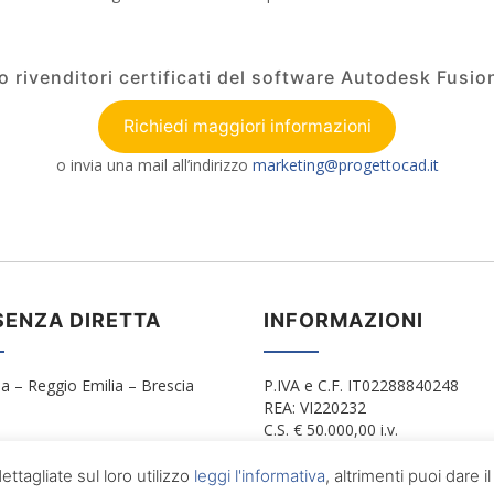
o rivenditori certificati del software Autodesk Fusio
Richiedi maggiori informazioni
o invia una mail all’indirizzo
marketing@progettocad.it
SENZA DIRETTA
INFORMAZIONI
a – Reggio Emilia – Brescia
P.IVA e C.F. IT02288840248
REA: VI220232
C.S. € 50.000,00 i.v.
info@progettocad.it
ttagliate sul loro utilizzo
leggi l'informativa
, altrimenti puoi dare