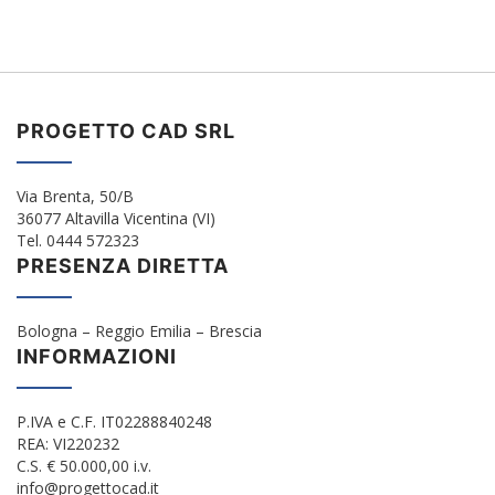
PROGETTO CAD SRL
Via Brenta, 50/B
36077 Altavilla Vicentina (VI)
Tel. 0444 572323
PRESENZA DIRETTA
Bologna – Reggio Emilia – Brescia
INFORMAZIONI
P.IVA e C.F. IT02288840248
REA: VI220232
C.S. € 50.000,00 i.v.
info@progettocad.it