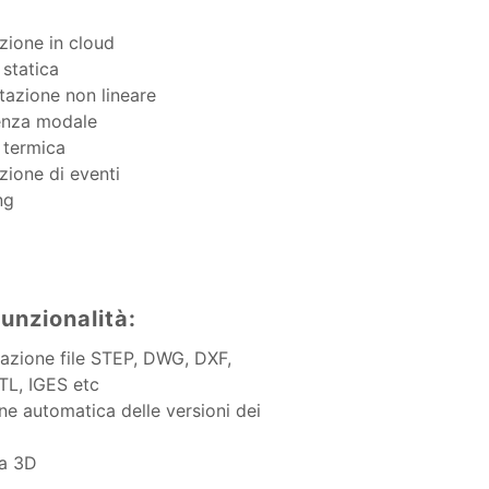
zione in cloud
 statica
itazione non lineare
enza modale
i termica
zione di eventi
ng
funzionalità:
azione file STEP, DWG, DXF,
TL, IGES etc
ne automatica delle versioni dei
a 3D