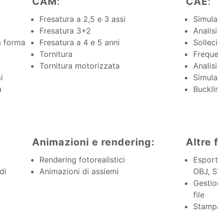
CAM
:
CAE
:
Fresatura a 2,5 e 3 assi
Simula
Fresatura 3+2
Analisi
a forma
Fresatura a 4 e 5 anni
Sollec
Tornitura
Frequ
Tornitura motorizzata
Analis
i
Simula
a
Buckli
Animazioni e rendering:
Altre 
Rendering fotorealistici
Esport
di
Animazioni di assiemi
OBJ, S
Gestio
file
Stamp