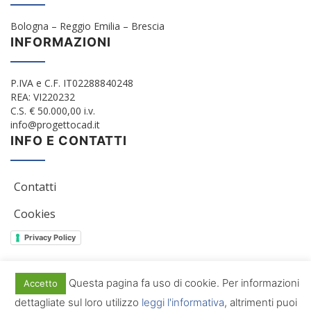
Bologna – Reggio Emilia – Brescia
INFORMAZIONI
P.IVA e C.F. IT02288840248
REA: VI220232
C.S. € 50.000,00 i.v.
info@progettocad.it
INFO E CONTATTI
Contatti
Cookies
Privacy Policy
Questa pagina fa uso di cookie. Per informazioni
Accetto
© 2012/2022 Progetto Cad Srl. All Rights Reserved
dettagliate sul loro utilizzo
leggi l'informativa
, altrimenti puoi