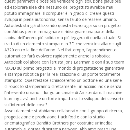
questi parametri è possibile verificare ogni soluzione plausibile
ed esplorare idee che nessuno dei progettisti avrebbe mai
potuto immaginare. Il computer è in grado di creare questi
sviluppi in piena autonomia, senza l’aiuto dell’essere umano.
Autodesk sta già utilizzando questa tecnologia su un progetto
con Airbus per re-immaginare e ridisegnare una parte della
cabina dell’aereo, più solida ma più leggera di quella attuale. Si
tratta di un elemento stampato in 3D che verrà installato sugli
A320 entro la fine dell’anno. Nel frattempo, l’apprendimento
automatico farà evolvere rapidamente anche la robotica.
Autodesk collabora con l’artista Joris Laarman e con il suo team
MX3D sul primo progetto al mondo di progettazione generativa
e stampa robotica per la realizzazione di un ponte totalmente
stampato. Quest’estate schiacceremo un bottone ed una serie
di robot lo stamperanno direttamente– in acciaio inox e senza
l’intervento umano – lungo un canale di Amsterdam. Il machine
learning avrà anche un forte impatto sullo sviluppo dei sensori e
sull’internet delle cose?
Assolutamente si. Abbiamo collaborato con il gruppo di ricerca,
progettazione e produzione Hack Rod e con lo studio
cinematografico Bandito Brothers per costruire un’inedita
automobile, dotata di sistema nervoso. Abbiamo preso una