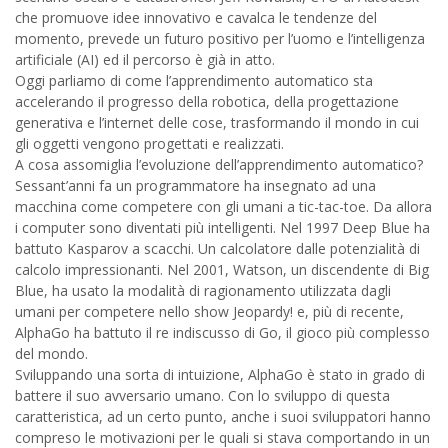
che promuove idee innovativo e cavalca le tendenze del
momento, prevede un futuro positivo per l’uomo e l’intelligenza
artificiale (AI) ed il percorso è già in atto.
Oggi parliamo di come l’apprendimento automatico sta
accelerando il progresso della robotica, della progettazione
generativa e l’internet delle cose, trasformando il mondo in cui
gli oggetti vengono progettati e realizzati.
A cosa assomiglia l’evoluzione dell’apprendimento automatico?
Sessant’anni fa un programmatore ha insegnato ad una
macchina come competere con gli umani a tic-tac-toe. Da allora
i computer sono diventati più intelligenti. Nel 1997 Deep Blue ha
battuto Kasparov a scacchi. Un calcolatore dalle potenzialità di
calcolo impressionanti. Nel 2001, Watson, un discendente di Big
Blue, ha usato la modalità di ragionamento utilizzata dagli
umani per competere nello show Jeopardy! e, più di recente,
AlphaGo ha battuto il re indiscusso di Go, il gioco più complesso
del mondo.
Sviluppando una sorta di intuizione, AlphaGo è stato in grado di
battere il suo avversario umano. Con lo sviluppo di questa
caratteristica, ad un certo punto, anche i suoi sviluppatori hanno
compreso le motivazioni per le quali si stava comportando in un