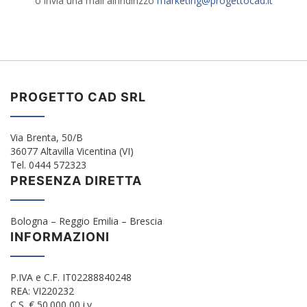
o invia una mail all’indirizzo
marketing@progettocad.it
PROGETTO CAD SRL
Via Brenta, 50/B
36077 Altavilla Vicentina (VI)
Tel. 0444 572323
PRESENZA DIRETTA
Bologna – Reggio Emilia – Brescia
INFORMAZIONI
P.IVA e C.F. IT02288840248
REA: VI220232
C.S. € 50.000,00 i.v.