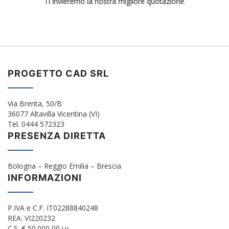
Ti invieremo la nostra migliore quotazione
.
PROGETTO CAD SRL
Via Brenta, 50/B
36077 Altavilla Vicentina (VI)
Tel. 0444 572323
PRESENZA DIRETTA
Bologna – Reggio Emilia – Brescia
INFORMAZIONI
P.IVA e C.F. IT02288840248
REA: VI220232
C.S. € 50.000,00 i.v.