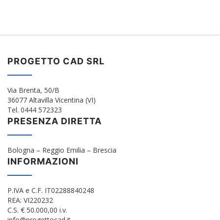
PROGETTO CAD SRL
Via Brenta, 50/B
36077 Altavilla Vicentina (VI)
Tel. 0444 572323
PRESENZA DIRETTA
Bologna – Reggio Emilia – Brescia
INFORMAZIONI
P.IVA e C.F. IT02288840248
REA: VI220232
C.S. € 50.000,00 i.v.
info@progettocad.it