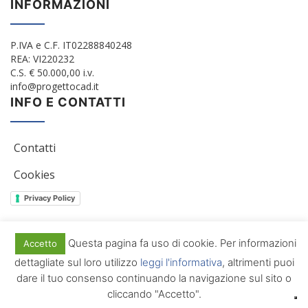
INFORMAZIONI
P.IVA e C.F. IT02288840248
REA: VI220232
C.S. € 50.000,00 i.v.
info@progettocad.it
INFO E CONTATTI
Contatti
Cookies
Privacy Policy
Questa pagina fa uso di cookie. Per informazioni
Accetto
© 2012/2022 Progetto Cad Srl. All Rights Reserved
dettagliate sul loro utilizzo
leggi l'informativa
, altrimenti puoi
dare il tuo consenso continuando la navigazione sul sito o
cliccando "Accetto".