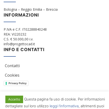
Bologna – Reggio Emilia – Brescia
INFORMAZIONI
P.IVA e C.F. IT02288840248
REA: VI220232
C.S. € 50.000,00 i.v.
info@progettocad.it
INFO E CONTATTI
Contatti
Cookies
Privacy Policy
Questa pagina fa uso di cookie. Per informazioni
Accetto
© 2012/2022 Progetto Cad Srl. All Rights Reserved
dettagliate sul loro utilizzo
leggi l'informativa
, altrimenti puoi