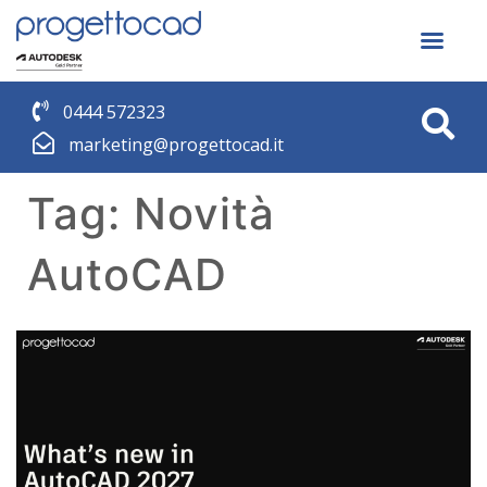
0444 572323
marketing@progettocad.it
Tag:
Novità
AutoCAD