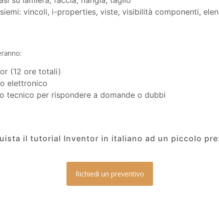
si su lamiera, faccia, flangia, taglio
iemi: vincoli, i-properties, viste, visibilità componenti, elen
veranno:
or (12 ore totali)
to elettronico
tro tecnico per rispondere a domande o dubbi
ista il tutorial Inventor in italiano ad un piccolo pr
Richiedi un preventivo