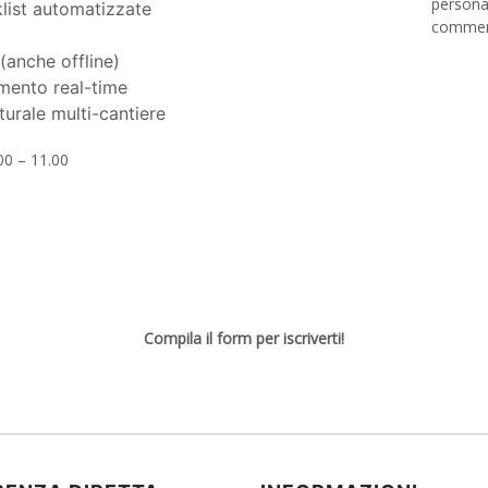
personal
list automatizzate
commerc
anche offline)
mento real-time
turale multi-cantiere
00 – 11.00
Compila il form per iscriverti!