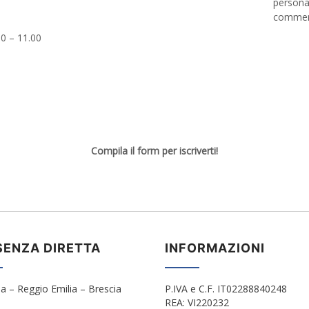
personal
commerc
00 – 11.00
Compila il form per iscriverti!
SENZA DIRETTA
INFORMAZIONI
a – Reggio Emilia – Brescia
P.IVA e C.F. IT02288840248
REA: VI220232